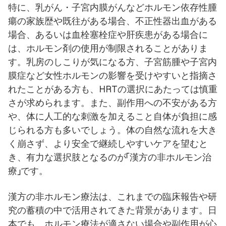
特に、乳がん・子宮内膜がんなどホルモン依存性腫
瘍の家族歴や既往がある場合、不正性器出血がある
場合、あるいは血栓塞栓症や肝疾患がある場合に
は、ホルモン剤の使用が制限されることがありま
す。乳房のしこりが気になる方、子宮筋腫や子宮内
膜症など女性ホルモンの影響を受けやすいと指摘さ
れたことがある方も、HRTの選択にあたっては慎重
さが求められます。また、副作用への不安がある方
や、体に人工的な刺激を加えること自体が負担に感
じられる方も多いでしょう。体の自然な流れを大き
く崩さず、より安全で継続しやすいケアを望むと
き、有力な選択肢となるのが「漢方の非ホルモン治
療」です。
漢方の非ホルモン療法は、これまでの臨床報告や研
究の蓄積の中で活用されてきた背景があります。日
本でも、ホルモン療法が適さない場合や副作用が心