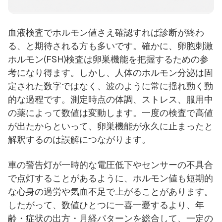
血液検査でホルモン値さえ確認すれば診断が終わ
る、と期待される方も多いです。確かに、卵胞刺激
ホルモン(FSH)検査は卵巣機能を把握するための参
考になり得ます。しかし、人体のホルモン分泌は固
定された数字ではなく、波のように常に揺れ動く動
的な過程です。測定時点の体調、ストレス、服用中
の薬によって数値は変動します。一度の検査で高値
が出たからといって、卵巣機能が永久に止まったと
解釈するのは誤解につながります。
車の警告灯が一時的な電圧低下やセンサーの不具合
で点灯することがあるように、ホルモン値も短期的
な心身の過労や気血不足で上がることがあります。
したがって、数値ひとつに一喜一憂するより、年
齢・症状の出方・月経パターンを総合して、一定の