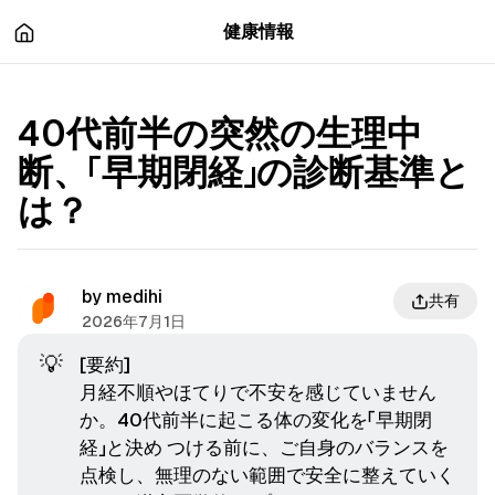
츠
바
健康情報
로
로
이
이
동
동
40代前半の突然の生理中
断、「早期閉経」の診断基準と
は？
by
medihi
共有
2026年7月1日
💡
[要約]
月経不順やほてりで不安を感じていません
か。40代前半に起こる体の変化を「早期閉
経」と決め つける前に、ご自身のバランスを
点検し、無理のない範囲で安全に整えていく