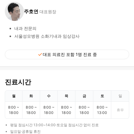
주호연
대표원장
내과 전문의
서울성모병원 소화기내과 임상강사
check
대표 의료진 포함 1명 진료 중
진료시간
월
화
수
목
금
토
일
8:00 ~
8:00 ~
8:00 ~
8:00 ~
8:00 ~
8:00 ~
휴무
18:00
18:00
18:00
18:00
18:00
13:00
평일 점심시간 13:00~14:00·토요일 점심시간 없이 진료
일요일·공휴일 휴진