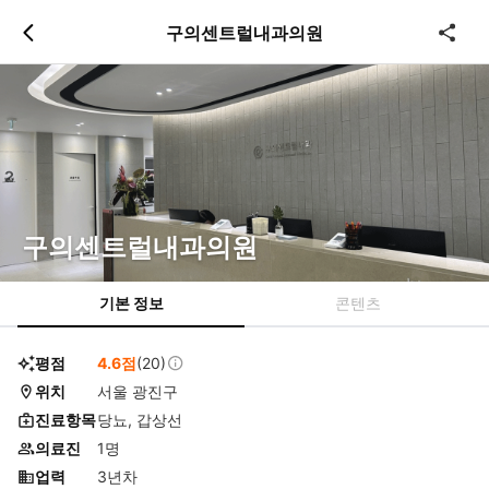
츠
바
구의센트럴내과의원
로
로
이
이
동
동
구의센트럴내과의원
기본 정보
콘텐츠
평점
4.6점
(20)
위치
서울 광진구
진료항목
당뇨, 갑상선
의료진
1명
업력
3년차