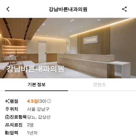
츠
바
강남바른내과의원
로
로
이
이
동
동
강남바른내과의원
기본 정보
콘텐츠
평점
4.5점
(30)
위치
서울 강남구
진료항목
당뇨, 갑상선
의료진
2명
업력
1년차