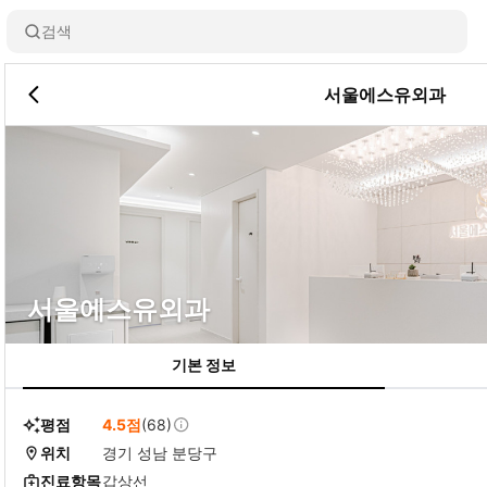
검색
서울에스유외과
서울에스유외과
기본 정보
평점
4.5점
(68)
위치
경기 성남 분당구
진료항목
갑상선