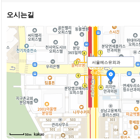
오시는길
서울에스유외과
50m