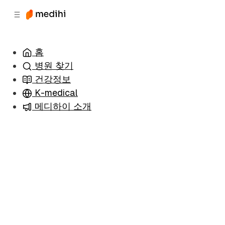
츠
바
로
로
이
이
동
동
홈
병원 찾기
건강정보
K-medical
메디하이 소개