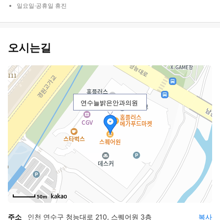
일요일·공휴일 휴진
오시는길
연수늘밝은안과의원
50m
주소
인천 연수구 청능대로 210, 스퀘어원 3층
복사