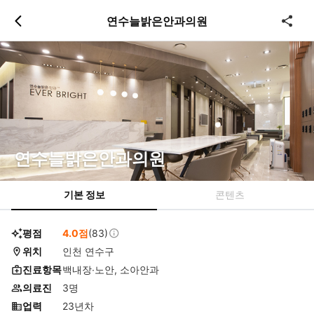
츠
바
연수늘밝은안과의원
로
로
이
이
동
동
연수늘밝은안과의원
기본 정보
콘텐츠
평점
4.0점
(83)
위치
인천 연수구
진료항목
백내장∙노안, 소아안과
의료진
3명
업력
23년차