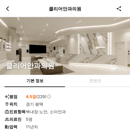
츠
바
클리어안과의원
로
로
이
이
동
동
클리어안과의원
기본 정보
콘텐츠
평점
4.5점
(229)
위치
경기 평택
진료항목
백내장∙노안, 소아안과
의료진
5명
업력
11년차