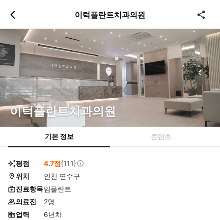
츠
바
이턱플란트치과의원
로
로
이
이
동
동
이턱플란트치과의원
기본 정보
콘텐츠
평점
4.7점
(111)
위치
인천 연수구
진료항목
임플란트
의료진
2명
업력
6년차