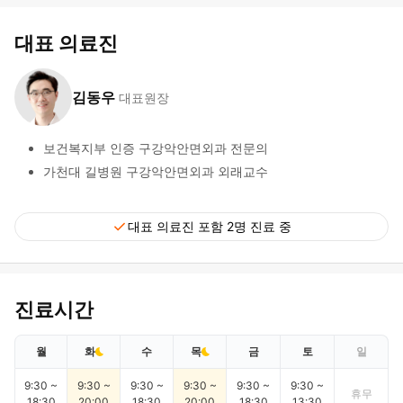
대표 의료진
김동우
대표원장
보건복지부 인증 구강악안면외과 전문의
가천대 길병원 구강악안면외과 외래교수
check
대표 의료진 포함 2명 진료 중
진료시간
월
화
수
목
금
토
일
9:30 ~
9:30 ~
9:30 ~
9:30 ~
9:30 ~
9:30 ~
휴무
18:30
20:00
18:30
20:00
18:30
13:30