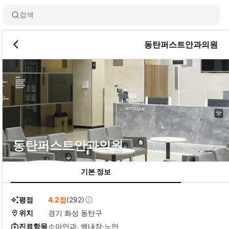
검색
동탄퍼스트안과의원
동탄퍼스트안과의원
기본 정보
평점
4.2점
(292)
위치
경기 화성 동탄구
진료항목
소아안과, 백내장∙노안