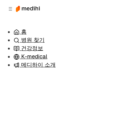
츠
바
로
로
이
이
동
동
홈
병원 찾기
건강정보
K-medical
메디하이 소개