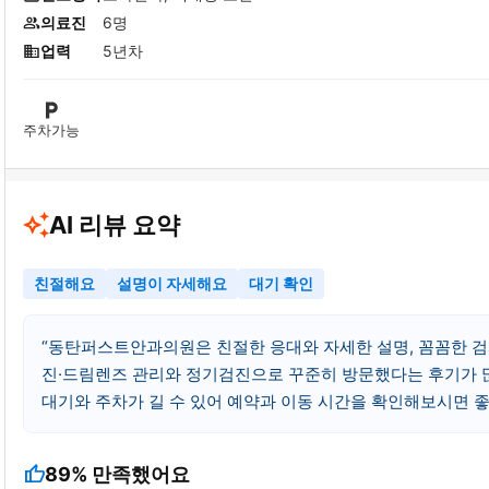
의료진
6명
업력
5년차
주차가능
AI 리뷰 요약
친절해요
설명이 자세해요
대기 확인
동탄퍼스트안과의원은 친절한 응대와 자세한 설명, 꼼꼼한 검
진·드림렌즈 관리와 정기검진으로 꾸준히 방문했다는 후기가 
대기와 주차가 길 수 있어 예약과 이동 시간을 확인해보시면 좋
thumb_up
89%
만족했어요