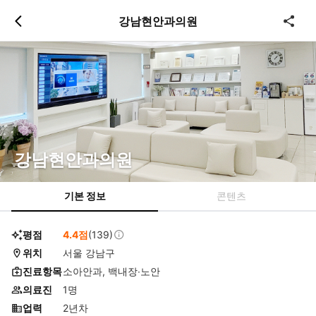
츠
바
강남현안과의원
로
로
이
이
동
동
강남현안과의원
기본 정보
콘텐츠
평점
4.4점
(139)
위치
서울 강남구
진료항목
소아안과, 백내장∙노안
의료진
1명
업력
2년차