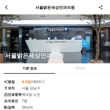
츠
바
서울밝은세상안과의원
로
로
이
이
동
동
서울밝은세상안과의원
기본 정보
콘텐츠
평점
4.5점
(1802)
위치
서울 강남구
진료항목
백내장∙노안
의료진
7명
업력
26년차