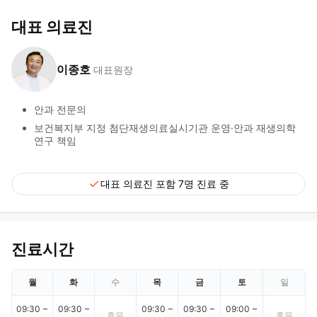
대표 의료진
이종호
대표원장
안과 전문의
보건복지부 지정 첨단재생의료실시기관 운영·안과 재생의학
연구 책임
check
대표 의료진 포함 7명 진료 중
진료시간
월
화
수
목
금
토
일
09:30 ~
09:30 ~
09:30 ~
09:30 ~
09:00 ~
휴무
휴무