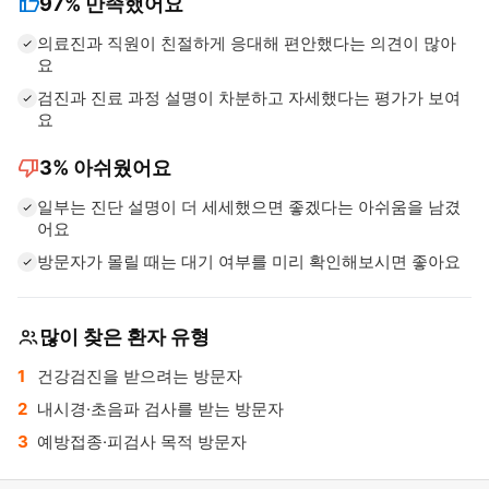
thumb_up
97%
만족했어요
의료진과 직원이 친절하게 응대해 편안했다는 의견이 많아
요
검진과 진료 과정 설명이 차분하고 자세했다는 평가가 보여
요
thumb_down
3%
아쉬웠어요
일부는 진단 설명이 더 세세했으면 좋겠다는 아쉬움을 남겼
어요
방문자가 몰릴 때는 대기 여부를 미리 확인해보시면 좋아요
많이 찾은 환자 유형
건강검진을 받으려는 방문자
내시경·초음파 검사를 받는 방문자
예방접종·피검사 목적 방문자