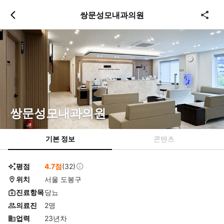
츠
바
쌍문성모내과의원
로
로
이
이
동
동
쌍문성모내과의원
기본 정보
콘텐츠
평점
4.7점
(32)
위치
서울 도봉구
진료항목
당뇨
의료진
2명
업력
23년차