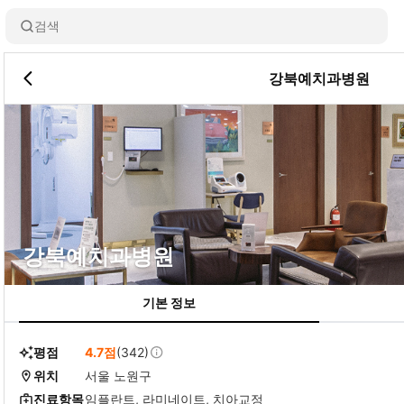
검색
강북예치과병원
강북예치과병원
기본 정보
평점
4.7점
(342)
위치
서울 노원구
진료항목
임플란트, 라미네이트, 치아교정