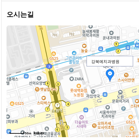
오시는길
강북예치과병원
50m