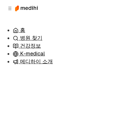
츠
바
로
로
이
이
동
동
홈
병원 찾기
건강정보
K-medical
메디하이 소개