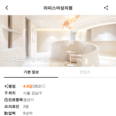
츠
바
라피스여성의원
로
로
이
이
동
동
라피스여성의원
기본 정보
콘텐츠
평점
4.8점
(262)
위치
서울 강남구
진료항목
갱년기
의료진
2명
업력
9년차