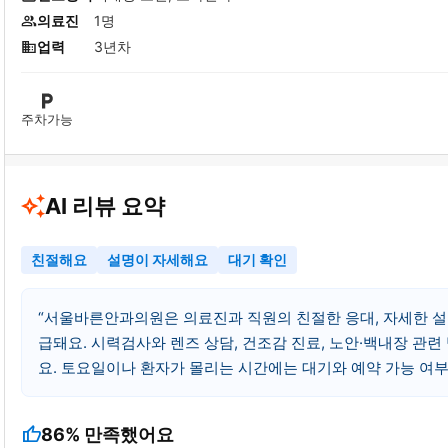
의료진
1명
업력
3년차
주차가능
AI 리뷰 요약
친절해요
설명이 자세해요
대기 확인
서울바른안과의원은 의료진과 직원의 친절한 응대, 자세한 설
급돼요. 시력검사와 렌즈 상담, 건조감 진료, 노안·백내장 관련
요. 토요일이나 환자가 몰리는 시간에는 대기와 예약 가능 여
thumb_up
86%
만족했어요