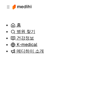
츠
바
로
로
이
이
동
동
홈
병원 찾기
건강정보
K-medical
메디하이 소개