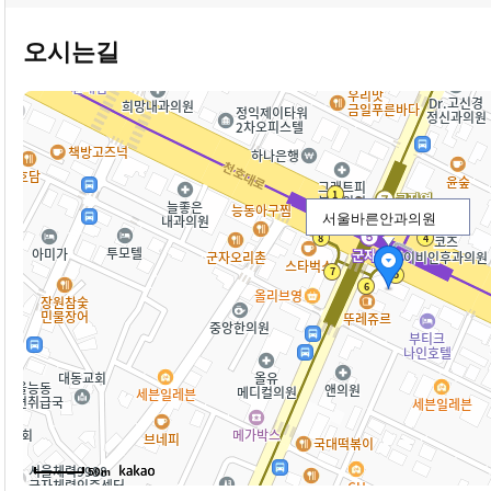
오시는길
서울바른안과의원
50m