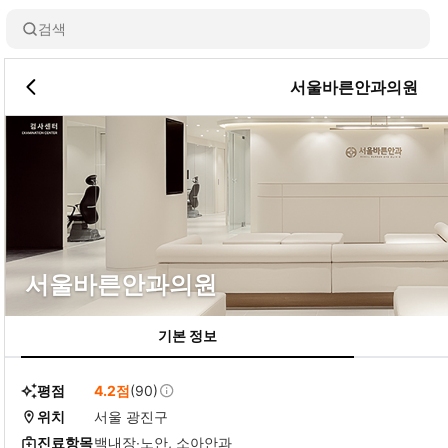
검색
서울바른안과의원
서울바른안과의원
기본 정보
평점
4.2점
(90)
위치
서울 광진구
진료항목
백내장∙노안, 소아안과