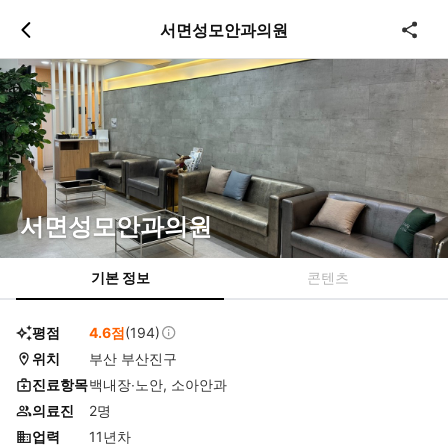
츠
바
서면성모안과의원
로
로
이
이
동
동
서면성모안과의원
기본 정보
콘텐츠
평점
4.6점
(194)
위치
부산 부산진구
진료항목
백내장∙노안, 소아안과
의료진
2명
업력
11년차