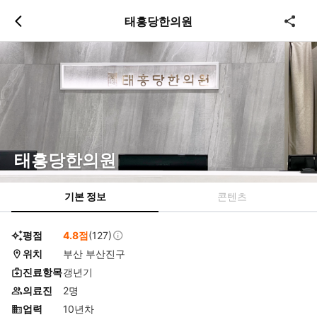
츠
바
태흥당한의원
로
로
이
이
동
동
태흥당한의원
기본 정보
콘텐츠
평점
4.8점
(127)
위치
부산 부산진구
진료항목
갱년기
의료진
2명
업력
10년차