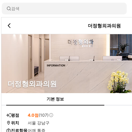
검색
더정형외과의원
더정형외과의원
기본 정보
평점
4.0점
(107)
위치
서울 강남구
진료항목
어깨 통증