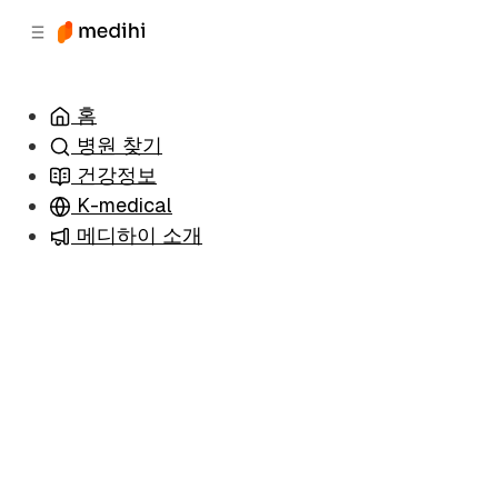
츠
바
로
로
이
이
동
동
홈
병원 찾기
건강정보
K-medical
메디하이 소개