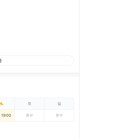
중
금
토
일
~ 19:00
휴무
휴무