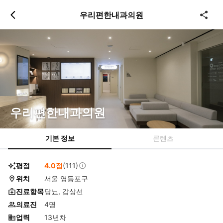
츠
바
우리편한내과의원
로
로
이
이
동
동
우리편한내과의원
기본 정보
콘텐츠
평점
4.0점
(111)
위치
서울 영등포구
진료항목
당뇨, 갑상선
의료진
4명
업력
13년차