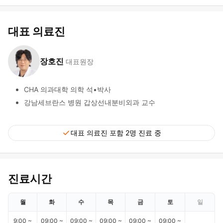
대표 의료진
장호진
대표원장
CHA 의과대학 의학 석•박사
강남세브란스 병원 갑상선내분비외과 교수
check
대표 의료진 포함 2명 진료 중
진료시간
월
화
수
목
금
토
일
9:00 ~
09:00 ~
09:00 ~
09:00 ~
09:00 ~
09:00 ~