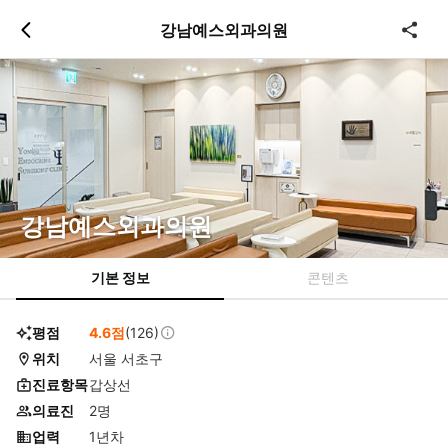
츠
바
강남예스외과의원
로
로
이
이
동
동
강남예스외과의원
기본 정보
콘텐츠
평점
4.6점
(126)
위치
서울 서초구
진료항목
갑상선
의료진
2명
업력
1년차