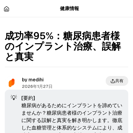
츠
바
健康情報
로
로
이
이
동
동
成功率95%：糖尿病患者様
のインプラント治療、誤解
と真実
by
medihi
共有
2026年1月27日
💡
[要約]
糖尿病があるためにインプラントを諦めてい
ませんか？糖尿病患者様のインプラント治療
に関する誤解と真実を解き明かします。徹底
した血糖管理と体系的なシステムにより、成