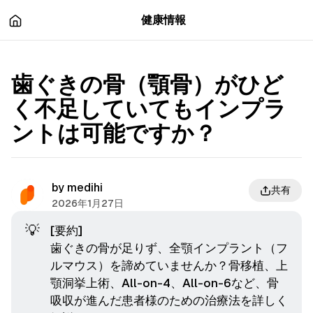
츠
바
健康情報
로
로
이
이
동
동
歯ぐきの骨（顎骨）がひど
く不足していてもインプラ
ントは可能ですか？
by
medihi
共有
2026年1月27日
💡
[要約]
歯ぐきの骨が足りず、全顎インプラント（フ
ルマウス）を諦めていませんか？骨移植、上
顎洞挙上術、All-on-4、All-on-6など、骨
吸収が進んだ患者様のための治療法を詳しく