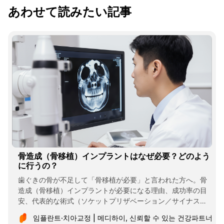
あわせて読みたい記事
骨造成（骨移植）インプラントはなぜ必要？どのよう
に行うの？
歯ぐきの骨が不足して「骨移植が必要」と言われた方へ。骨
造成（骨移植）インプラントが必要になる理由、成功率の目
安、代表的な術式（ソケットプリザベーション／サイナスリ
フト／GBR）、回復期間（3〜6か月）とよくある誤解・Q&A
임플란트·치아교정 | 메디하이, 신뢰할 수 있는 건강파트너
まで分かりやすく整理しました。