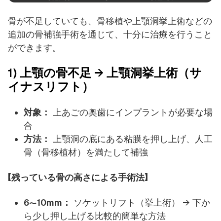
骨が不足していても、骨移植や上顎洞挙上術などの
追加の骨補強手術を通じて、十分に治療を行うこと
ができます。
1) 上顎の骨不足 → 上顎洞挙上術（サ
イナスリフト）
対象：
上あごの奥歯にインプラントが必要な場
合
方法：
上顎洞の底にある粘膜を押し上げ、人工
骨（骨移植材）を満たして補強
【残っている骨の高さによる手術法】
6〜10mm：
ソケットリフト（挙上術） → 下か
ら少し押し上げる比較的簡単な方法