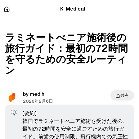
츠
바
K-Medical
로
로
이
이
동
동
ラミネートべニア施術後の
旅行ガイド：最初の72時間
を守るための安全ルーティ
ン
by
medihi
共有
2026年2月6日
💡
[要約]
韓国でラミネートべニア施術を受けた後の、
最初の72時間を安全に過ごすための旅行ガ
イド。前歯の使用制限、飛行機内での気圧性