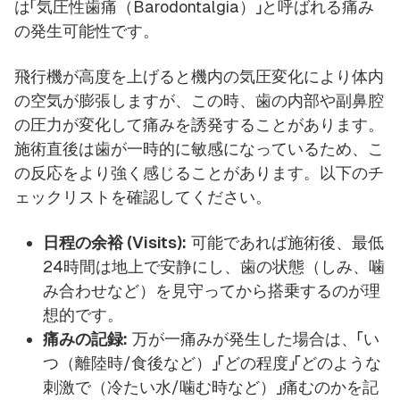
は「気圧性歯痛（Barodontalgia）」と呼ばれる痛み
の発生可能性です。
飛行機が高度を上げると機内の気圧変化により体内
の空気が膨張しますが、この時、歯の内部や副鼻腔
の圧力が変化して痛みを誘発することがあります。
施術直後は歯が一時的に敏感になっているため、こ
の反応をより強く感じることがあります。以下のチ
ェックリストを確認してください。
日程の余裕 (Visits):
可能であれば施術後、最低
24時間は地上で安静にし、歯の状態（しみ、噛
み合わせなど）を見守ってから搭乗するのが理
想的です。
痛みの記録:
万が一痛みが発生した場合は、「い
つ（離陸時/食後など）」「どの程度」「どのような
刺激で（冷たい水/噛む時など）」痛むのかを記