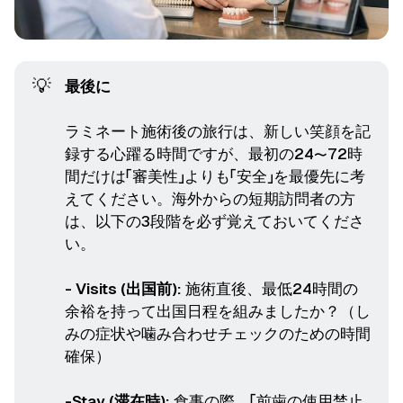
💡
最後に
ラミネート施術後の旅行は、新しい笑顔を記
録する心躍る時間ですが、最初の24〜72時
間だけは「審美性」よりも「安全」を最優先に考
えてください。海外からの短期訪問者の方
は、以下の3段階を必ず覚えておいてくださ
い。
- Visits (出国前):
施術直後、最低24時間の
余裕を持って出国日程を組みましたか？（し
みの症状や噛み合わせチェックのための時間
確保）
-Stay (滞在時):
食事の際、「前歯の使用禁止