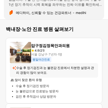
1년 장기 추적이 시력 회복을 좌우하는 진짜 이유를 확인하세
요.
메디하이, 신뢰할 수 있는 건강파트너
medihi
백내장∙노안
진료 병원 살펴보기
P
압구정김정목안과의원
o
4.8(21)
서울 강남구∙7년차∙1명
s
평일야간진료
t
수술 후 정기검진과 눈 불편감 진료에서 차분한 설명과 관
s
리 경험이 많이 보여요.
많이 찾은 환자 유형
수술 후 정기검진 방문자
눈 불편감으로 진료받는 방문자
검진 후 추적검사 상담 방문자